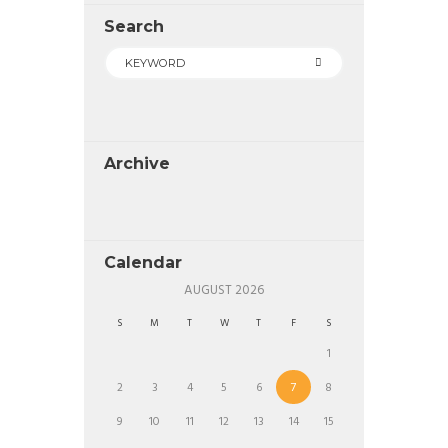
Search
Archive
Calendar
AUGUST
2026
S
M
T
W
T
F
S
1
2
3
4
5
6
7
8
9
10
11
12
13
14
15