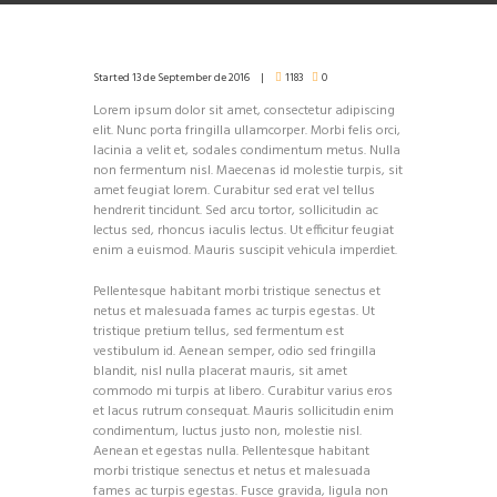
Started
13 de September de 2016
1183
0
Lorem ipsum dolor sit amet, consectetur adipiscing
elit. Nunc porta fringilla ullamcorper. Morbi felis orci,
lacinia a velit et, sodales condimentum metus. Nulla
non fermentum nisl. Maecenas id molestie turpis, sit
amet feugiat lorem. Curabitur sed erat vel tellus
hendrerit tincidunt. Sed arcu tortor, sollicitudin ac
lectus sed, rhoncus iaculis lectus. Ut efficitur feugiat
enim a euismod. Mauris suscipit vehicula imperdiet.
Pellentesque habitant morbi tristique senectus et
netus et malesuada fames ac turpis egestas. Ut
tristique pretium tellus, sed fermentum est
vestibulum id. Aenean semper, odio sed fringilla
blandit, nisl nulla placerat mauris, sit amet
commodo mi turpis at libero. Curabitur varius eros
et lacus rutrum consequat. Mauris sollicitudin enim
condimentum, luctus justo non, molestie nisl.
Aenean et egestas nulla. Pellentesque habitant
morbi tristique senectus et netus et malesuada
fames ac turpis egestas. Fusce gravida, ligula non